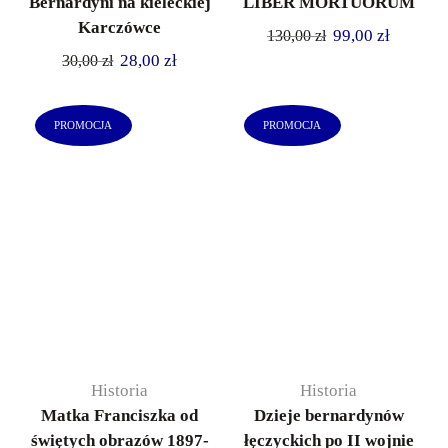
Bernardyni na kieleckiej
LIBER MORTUORUM
Karczówce
99,00
zł
130,00
zł
28,00
zł
30,00
zł
PROMOCJA
PROMOCJA
Historia
Historia
Matka Franciszka od
Dzieje bernardynów
świętych obrazów 1897-
łęczyckich po II wojnie