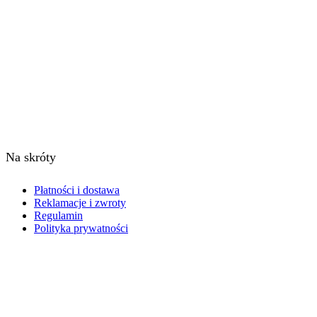
© Powered by
Cre-Act
- Wydawnictwo Calvarianum -
wszelkie prawa zastrzeżone.
Na skróty
Płatności i dostawa
Reklamacje i zwroty
Regulamin
Polityka prywatności