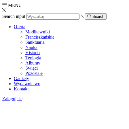
MENU
Search input
Search
Oferta
Modlitewniki
Franciszkańskie
Sanktuaria
Nauka
Historia
Teologia
Albumy
Święci
Pozostałe
Gadżety
Wydawnictwo
Kontakt
Zaloguj się