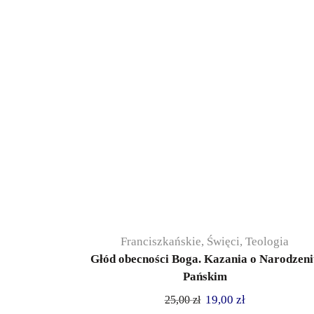
Franciszkańskie
,
Święci
,
Teologia
Głód obecności Boga. Kazania o Narodzeni
Pańskim
19,00
zł
25,00
zł