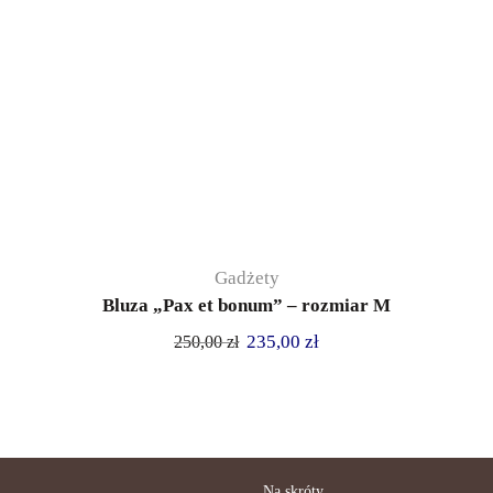
Gadżety
Bluza „Pax et bonum” – rozmiar M
235,00
zł
250,00
zł
Na skróty